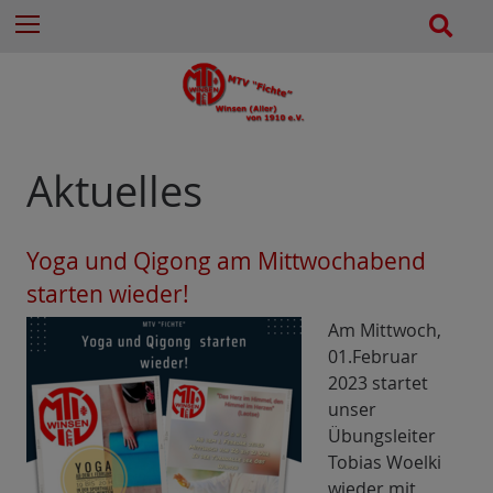
e
Z
S
Menu
n
u
u
n
m
c
a
I
h
c
n
e
h
h
:
a
Aktuelles
l
t
e
Yoga und Qigong am Mittwochabend
s
starten wieder!
p
r
Am Mittwoch,
i
01.Februar
n
2023 startet
g
unser
e
Übungsleiter
n
Tobias Woelki
wieder mit