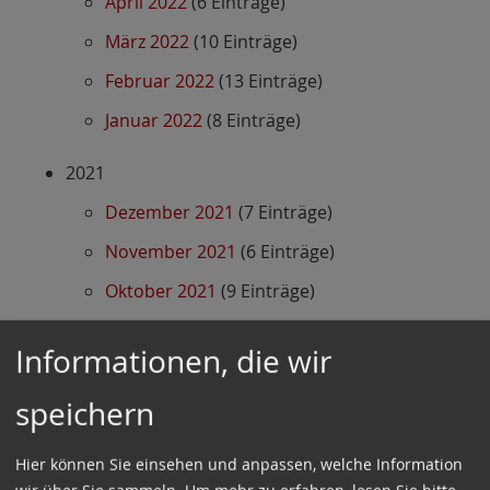
April 2022
(6 Einträge)
März 2022
(10 Einträge)
Februar 2022
(13 Einträge)
Januar 2022
(8 Einträge)
2021
Dezember 2021
(7 Einträge)
November 2021
(6 Einträge)
Oktober 2021
(9 Einträge)
September 2021
(8 Einträge)
Informationen, die wir
August 2021
(7 Einträge)
speichern
Juli 2021
(7 Einträge)
Juni 2021
(14 Einträge)
Hier können Sie einsehen und anpassen, welche Information
Mai 2021
(8 Einträge)