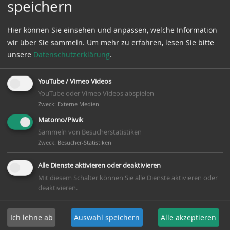
speichern
August 2022
(8 Einträge)
Juli 2022
(10 Einträge)
Hier können Sie einsehen und anpassen, welche Information
wir über Sie sammeln.
Um mehr zu erfahren, lesen Sie bitte
Juni 2022
(10 Einträge)
unsere
Datenschutzerklärung
.
Mai 2022
(7 Einträge)
YouTube / Vimeo Videos
April 2022
(6 Einträge)
YouTube oder Vimeo Videos abspielen
März 2022
(10 Einträge)
Zweck
:
Externe Medien
Matomo/Piwik
Februar 2022
(13 Einträge)
Sammeln von Besucherstatistiken
Januar 2022
(8 Einträge)
Zweck
:
Besucher-Statistiken
2021
Alle Dienste aktivieren oder deaktivieren
Mit diesem Schalter können Sie alle Dienste aktivieren oder
Dezember 2021
(7 Einträge)
deaktivieren.
November 2021
(6 Einträge)
Ich lehne ab
Auswahl speichern
Alle akzeptieren
Oktober 2021
(9 Einträge)