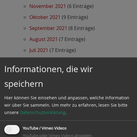
November 2021
(6 Einträge)
Oktober 2021
(9 Einträge)
September 2021
(8 Einträge)
August 2021
(7 Einträge)
Juli 2021
(7 Einträge)
Juni 2021
(14 Einträge)
Informationen, die wir
Mai 2021
(8 Einträge)
speichern
April 2021
(5 Einträge)
März 2021
(3 Einträge)
Hier können Sie einsehen und anpassen, welche Information
Februar 2021
(7 Einträge)
wir über Sie sammeln.
Um mehr zu erfahren, lesen Sie bitte
unsere
Datenschutzerklärung
.
Januar 2021
(10 Einträge)
YouTube / Vimeo Videos
2020
YouTube oder Vimeo Videos abspielen