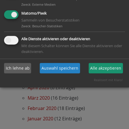
Dezember 2020
(5 Einträge)
Zweck
:
Externe Medien
Matomo/Piwik
November 2020
(4 Einträge)
Sammeln von Besucherstatistiken
Oktober 2020
(14 Einträge)
Zweck
:
Besucher-Statistiken
September 2020
(16 Einträge)
Alle Dienste aktivieren oder deaktivieren
August 2020
(9 Einträge)
Mit diesem Schalter können Sie alle Dienste aktivieren oder
deaktivieren.
Juli 2020
(11 Einträge)
Juni 2020
(7 Einträge)
Ich lehne ab
Auswahl speichern
Alle akzeptieren
Mai 2020
(6 Einträge)
Realisiert mit Klaro!
April 2020
(6 Einträge)
März 2020
(16 Einträge)
Februar 2020
(18 Einträge)
Januar 2020
(12 Einträge)