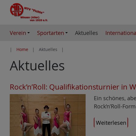
Z
u
m
I
Verein
Sportarten
Aktuelles
Internationa
n
h
Home
Aktuelles
a
Aktuelles
l
t
e
s
Rock’n’Roll: Qualifikationsturnier in
p
Ein schönes, ab
r
Rock’n’Roll-Form
i
n
Weiterlesen
g
e