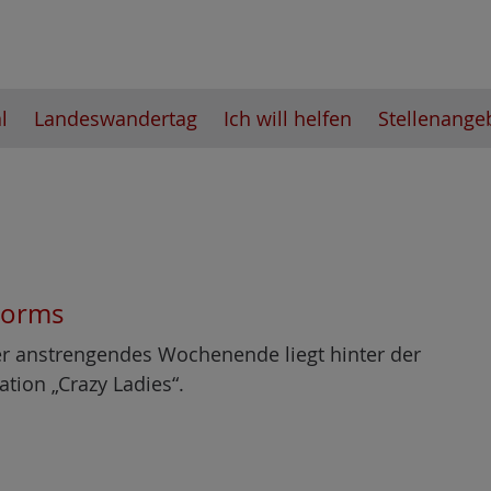
l
Landeswandertag
Ich will helfen
Stellenange
 Worms
er anstrengendes Wochenende liegt hinter der
ation „Crazy Ladies“.