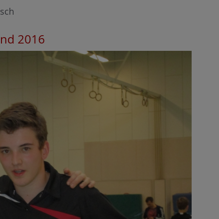
ösch
gend 2016