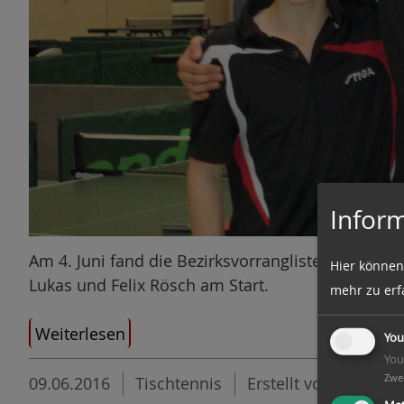
Inform
Am 4. Juni fand die Bezirksvorrangliste der Jugen
Hier können
Lukas und Felix Rösch am Start.
mehr zu erf
Weiterlesen
You
You
Zwe
09.06.2016
Tischtennis
Erstellt von Lukas R