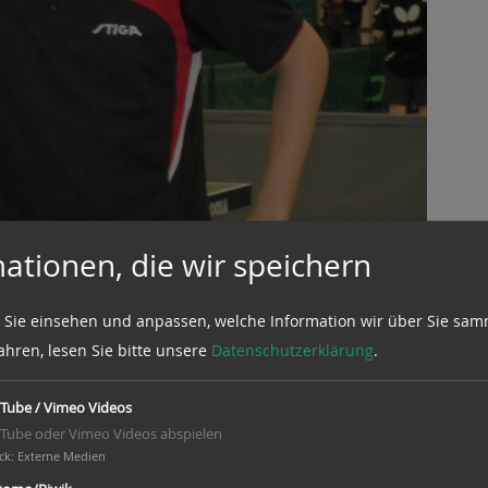
ationen, die wir speichern
d in Westercelle statt. Für den MTV „Fichte“ waren
 Sie einsehen und anpassen, welche Information wir über Sie sam
ahren, lesen Sie bitte unsere
Datenschutzerklärung
.
Tube / Vimeo Videos
Tube oder Vimeo Videos abspielen
ck
:
Externe Medien
ösch