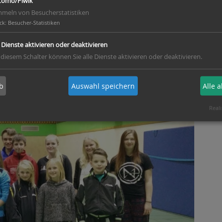
omo/Piwik
meln von Besucherstatistiken
nd und Schüler 2016
ck
:
Besucher-Statistiken
e Dienste aktivieren oder deaktivieren
 diesem Schalter können Sie alle Dienste aktivieren oder deaktivieren.
b
Auswahl speichern
Alle 
Reali