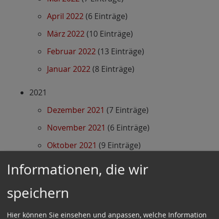
April 2022
(6 Einträge)
März 2022
(10 Einträge)
Februar 2022
(13 Einträge)
Januar 2022
(8 Einträge)
2021
Dezember 2021
(7 Einträge)
November 2021
(6 Einträge)
Oktober 2021
(9 Einträge)
September 2021
(8 Einträge)
Informationen, die wir
August 2021
(7 Einträge)
speichern
Juli 2021
(7 Einträge)
Juni 2021
(14 Einträge)
Hier können Sie einsehen und anpassen, welche Information