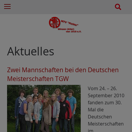
e
Z
S
Menu
n
u
u
n
m
c
a
I
h
c
n
e
h
h
:
a
Aktuelles
l
t
e
Zwei Mannschaften bei den Deutschen
s
Meisterschaften TGW
p
r
Vom 24. – 26.
i
September 2010
n
fanden zum 30.
g
Mal die
e
Deutschen
n
Meisterschaften
im