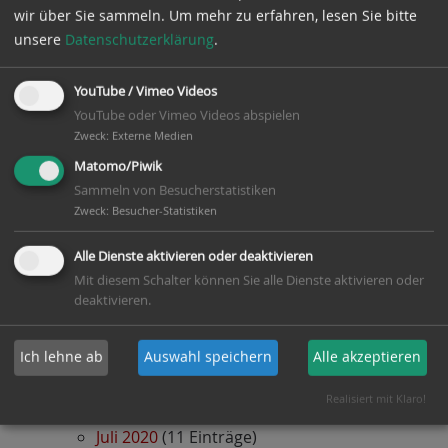
wir über Sie sammeln.
Um mehr zu erfahren, lesen Sie bitte
Mai 2021
(8 Einträge)
unsere
Datenschutzerklärung
.
April 2021
(5 Einträge)
YouTube / Vimeo Videos
März 2021
(3 Einträge)
YouTube oder Vimeo Videos abspielen
Februar 2021
(7 Einträge)
Zweck
:
Externe Medien
Matomo/Piwik
Januar 2021
(10 Einträge)
Sammeln von Besucherstatistiken
Zweck
:
Besucher-Statistiken
2020
Dezember 2020
(5 Einträge)
Alle Dienste aktivieren oder deaktivieren
Mit diesem Schalter können Sie alle Dienste aktivieren oder
November 2020
(4 Einträge)
deaktivieren.
Oktober 2020
(14 Einträge)
Ich lehne ab
Auswahl speichern
Alle akzeptieren
September 2020
(16 Einträge)
August 2020
(9 Einträge)
Realisiert mit Klaro!
Juli 2020
(11 Einträge)