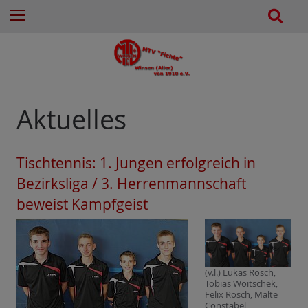
e
Z
S
Menu
n
u
u
n
m
c
a
I
h
c
n
e
h
h
:
a
Aktuelles
l
t
e
Tischtennis: 1. Jungen erfolgreich in
s
Bezirksliga / 3. Herrenmannschaft
p
beweist Kampfgeist
r
i
n
g
e
(v.l.) Lukas Rösch,
Tobias Woitschek,
n
Felix Rösch, Malte
Constabel