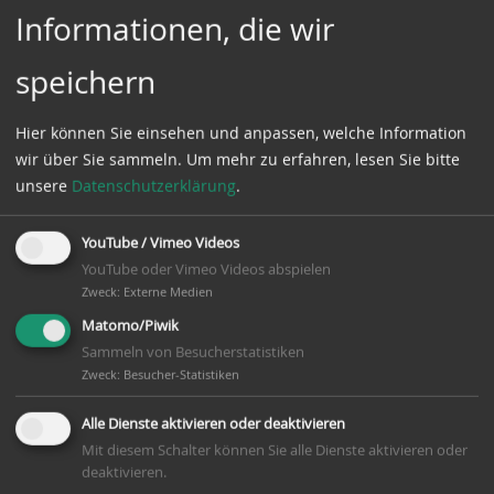
Dezember 2022
(3 Einträge)
Informationen, die wir
November 2022
(13 Einträge)
speichern
Oktober 2022
(2 Einträge)
September 2022
(7 Einträge)
Hier können Sie einsehen und anpassen, welche Information
wir über Sie sammeln.
Um mehr zu erfahren, lesen Sie bitte
August 2022
(8 Einträge)
unsere
Datenschutzerklärung
.
Juli 2022
(10 Einträge)
Juni 2022
(10 Einträge)
YouTube / Vimeo Videos
YouTube oder Vimeo Videos abspielen
Mai 2022
(7 Einträge)
Zweck
:
Externe Medien
April 2022
(6 Einträge)
Matomo/Piwik
Sammeln von Besucherstatistiken
März 2022
(10 Einträge)
Zweck
:
Besucher-Statistiken
Februar 2022
(13 Einträge)
Alle Dienste aktivieren oder deaktivieren
Januar 2022
(8 Einträge)
Mit diesem Schalter können Sie alle Dienste aktivieren oder
deaktivieren.
2021