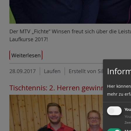
Der MTV „Fichte“ Winsen freut sich über die Leis
Laufkurse 2017!
Weiterlesen
Inform
28.09.2017
Laufen
Erstellt von Silvia Wiewro
Tischtennis: 2. Herren gewinnen ihr A
Hier können
mehr zu erf
You
You
Zwe