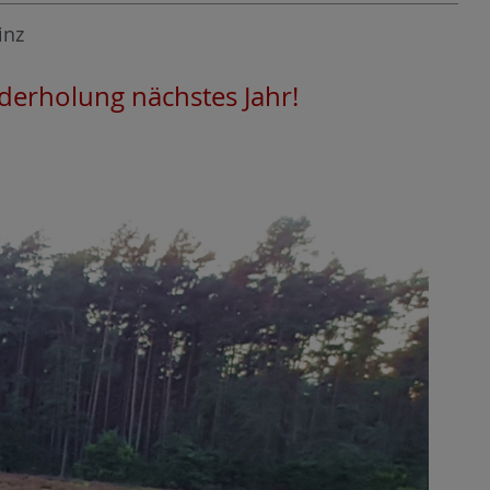
inz
derholung nächstes Jahr!