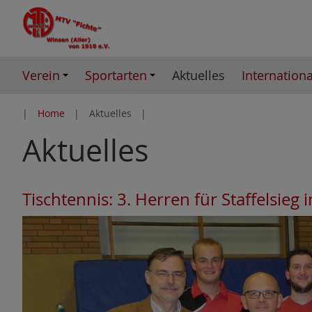
Z
u
m
I
Verein
Sportarten
Aktuelles
Internationa
n
h
Home
Aktuelles
a
Aktuelles
l
t
e
s
Tischtennis: 3. Herren für Staffelsieg
p
r
i
n
g
e