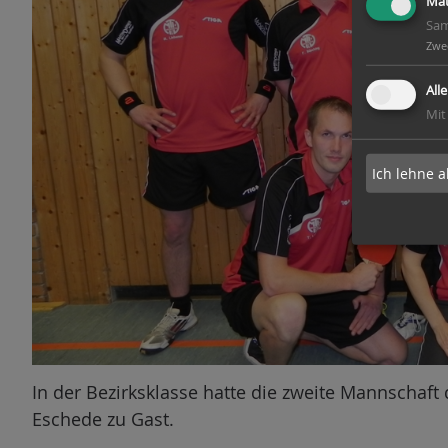
Mat
Sam
Zwe
All
Mit
Ich lehne a
In der Bezirksklasse hatte die zweite Mannschaft
Eschede zu Gast.