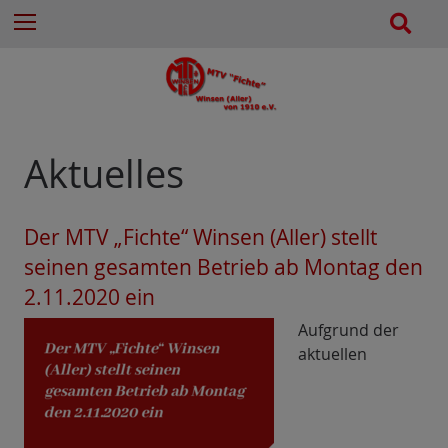
e
Z
S
Menu
n
u
u
n
m
c
a
I
h
c
n
e
h
h
:
a
Aktuelles
l
t
e
Der MTV „Fichte“ Winsen (Aller) stellt
s
seinen gesamten Betrieb ab Montag den
p
2.11.2020 ein
r
i
Aufgrund der
n
aktuellen
g
e
n