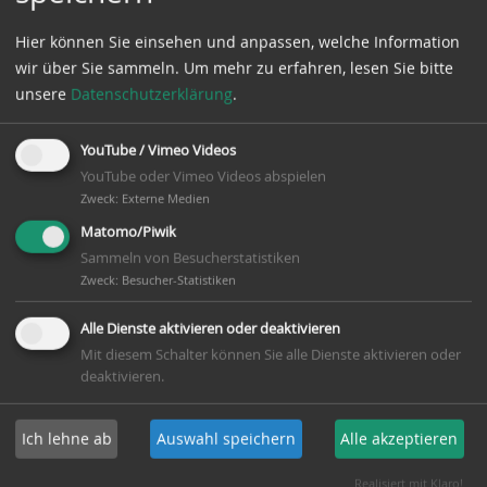
Juli 2022
(10 Einträge)
Hier können Sie einsehen und anpassen, welche Information
Juni 2022
(10 Einträge)
wir über Sie sammeln.
Um mehr zu erfahren, lesen Sie bitte
unsere
Datenschutzerklärung
.
Mai 2022
(7 Einträge)
April 2022
(6 Einträge)
YouTube / Vimeo Videos
März 2022
(10 Einträge)
YouTube oder Vimeo Videos abspielen
Zweck
:
Externe Medien
Februar 2022
(13 Einträge)
Matomo/Piwik
Januar 2022
(8 Einträge)
Sammeln von Besucherstatistiken
Zweck
:
Besucher-Statistiken
2021
Alle Dienste aktivieren oder deaktivieren
Dezember 2021
(7 Einträge)
Mit diesem Schalter können Sie alle Dienste aktivieren oder
deaktivieren.
November 2021
(6 Einträge)
Oktober 2021
(9 Einträge)
Ich lehne ab
Auswahl speichern
Alle akzeptieren
September 2021
(8 Einträge)
Realisiert mit Klaro!