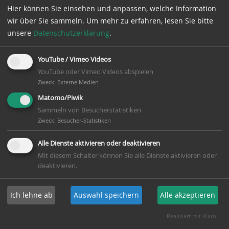
Hier können Sie einsehen und anpassen, welche Information
nun auch eine
wir über Sie sammeln.
Um mehr zu erfahren, lesen Sie bitte
Seniorenturngrupp
unsere
Datenschutzerklärung
.
übernommen
und bereitet
diesen älteren
YouTube / Vimeo Videos
Teilnehmern
YouTube oder Vimeo Videos abspielen
jede Woche eine
Zweck
:
Externe Medien
bewegende
Matomo/Piwik
Stunde am
Sammeln von Besucherstatistiken
Vormittag.
Zweck
:
Besucher-Statistiken
Sein
Alle Dienste aktivieren oder deaktivieren
jahrzehntelanges
Mit diesem Schalter können Sie alle Dienste aktivieren oder
deaktivieren.
Engagement als
Übungsleiter,
Abteilungsleiter
Ich lehne ab
Auswahl speichern
Alle akzeptieren
und Trainer im
Kinder-/Jugendturn
Realisiert mit Klaro!