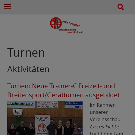
e
Z
S
Menu
n
u
u
n
m
c
a
I
h
c
n
e
h
h
:
a
Turnen
l
t
Aktivitäten
e
s
p
Turnen: Neue Trainer-C Freizeit- und
r
Breitensport/Gerätturnen ausgebildet
i
n
Im Rahmen
g
unserer
e
Vereinsschau
n
Circus Fichte
,
traditionell am