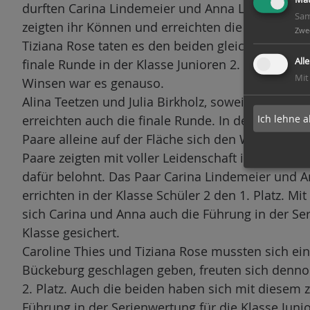
durften Carina Lindemeier und Anna Lindemeier a
Sam
zeigten ihr Können und erreichten die finale Run
Zwe
Tiziana Rose taten es den beiden gleich und errei
All
finale Runde in der Klasse Junioren 2. Bei den 
Mit
Winsen war es genauso.
Alina Teetzen und Julia Birkholz, sowei Lisa Sch
Ich lehne a
erreichten auch die finale Runde. In den finalen
Paare alleine auf der Fläche sich den Wertungsrich
Paare zeigten mit voller Leidenschaft ihr Könn
dafür belohnt. Das Paar Carina Lindemeier und 
errichten in der Klasse Schüler 2 den 1. Platz. M
sich Carina und Anna auch die Führung in der Ser
Klasse gesichert.
Caroline Thies und Tiziana Rose mussten sich ei
Bückeburg geschlagen geben, freuten sich denno
2. Platz. Auch die beiden haben sich mit diesem z
Führung in der Serienwertung für die Klasse Juni