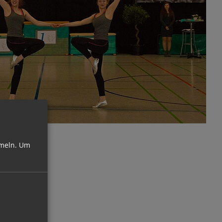
meln.
Um