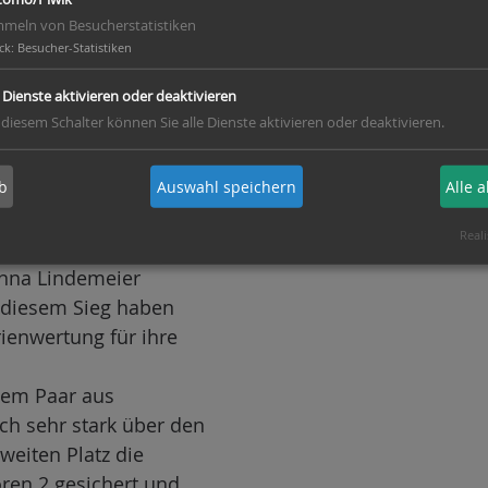
uf die Fläche. Sie
meln von Besucherstatistiken
de. Caroline Thies und
ck
:
Besucher-Statistiken
chten ebenfalls die
e Dienste aktivieren oder deaktivieren
Erwachsenen Paaren aus
 diesem Schalter können Sie alle Dienste aktivieren oder deaktivieren.
aardt undAndrea Zenk
b
Auswahl speichern
Alle 
 Runden mussten die
tern stellen. Alle vier
Reali
en und wurden am Ende
Anna Lindemeier
it diesem Sieg haben
ienwertung für ihre
nem Paar aus
ch sehr stark über den
weiten Platz die
oren 2 gesichert und