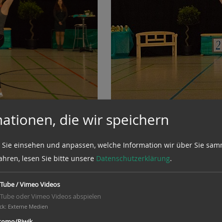
ationen, die wir speichern
„Crazy Birds“ vom MTV
 Sie einsehen und anpassen, welche Information wir über Sie sam
chencup in Anröchte.
ahren, lesen Sie bitte unsere
Datenschutzerklärung
.
t die Wettbewerbsstätte
iger Fahrt an. Nach
Tube / Vimeo Videos
ch alle um und wärmten
Tube oder Vimeo Videos abspielen
ck
:
Externe Medien
Paar aus Winsen (Aller)
omo/Piwik