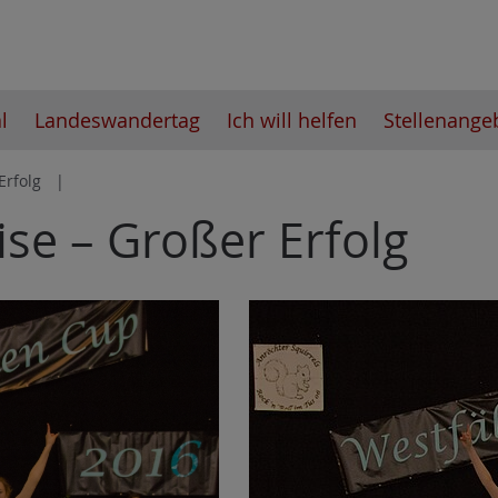
l
Landeswandertag
Ich will helfen
Stellenange
Erfolg
ise – Großer Erfolg