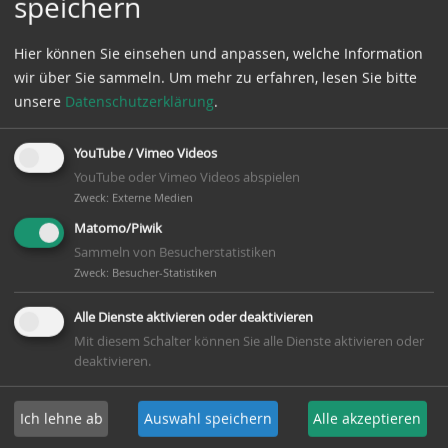
speichern
2019
Hier können Sie einsehen und anpassen, welche Information
wir über Sie sammeln.
Um mehr zu erfahren, lesen Sie bitte
unsere
Datenschutzerklärung
.
YouTube / Vimeo Videos
YouTube oder Vimeo Videos abspielen
Zweck
:
Externe Medien
Matomo/Piwik
Sammeln von Besucherstatistiken
Zweck
:
Besucher-Statistiken
Alle Dienste aktivieren oder deaktivieren
Mit diesem Schalter können Sie alle Dienste aktivieren oder
deaktivieren.
2018
Ich lehne ab
Auswahl speichern
Alle akzeptieren