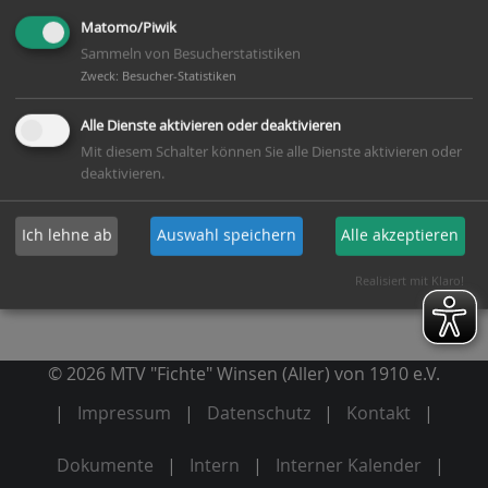
Ausführliche Informationen zu den einzelnen
Matomo/Piwik
Gruppen finden Sie auf den entsprechenden
Sammeln von Besucherstatistiken
Zweck
:
Besucher-Statistiken
Unterseiten.
Alle Dienste aktivieren oder deaktivieren
Mit diesem Schalter können Sie alle Dienste aktivieren oder
deaktivieren.
Ich lehne ab
Auswahl speichern
Alle akzeptieren
Realisiert mit Klaro!
© 2026 MTV "Fichte" Winsen (Aller) von 1910 e.V.
Impressum
Datenschutz
Kontakt
Dokumente
Intern
Interner Kalender