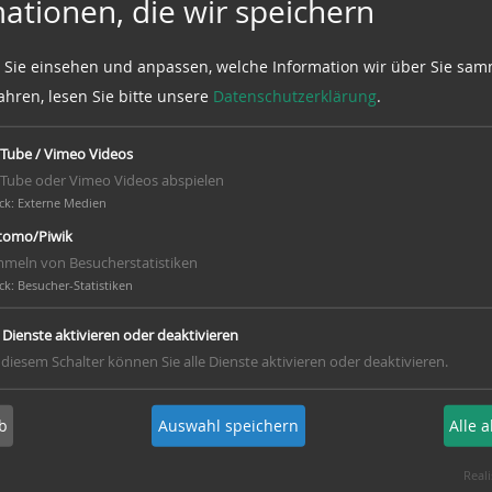
ationen, die wir speichern
altung organisiert hat.
 MTV und einigen
 Sie einsehen und anpassen, welche Information wir über Sie sam
 wieder ein großer
ahren, lesen Sie bitte unsere
Datenschutzerklärung
.
Tube / Vimeo Videos
 auch das MTV-
Tube oder Vimeo Videos abspielen
s Fotoalbum und ein
ck
:
Externe Medien
en. Vielleicht finden
omo/Piwik
licken!
meln von Besucherstatistiken
ck
:
Besucher-Statistiken
al haben, treten Sie
e Dienste aktivieren oder deaktivieren
uns in Verbindung.
 diesem Schalter können Sie alle Dienste aktivieren oder deaktivieren.
lvesterlauf zum
b
Auswahl speichern
Alle 
 einen
offiziellen Termin
Dezember 2012 mit
Reali