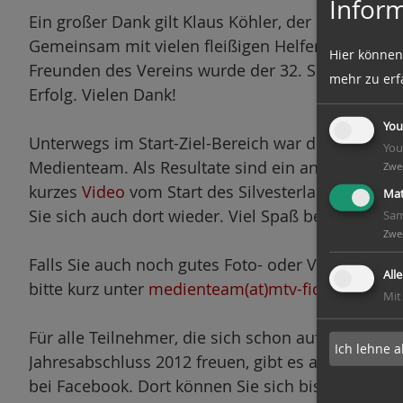
Inform
n
Ein großer Dank gilt Klaus Köhler, der die Veranst
Gemeinsam mit vielen fleißigen Helfern aus dem
Hier können
Freunden des Vereins wurde der 32. Silvesterlauf
mehr zu erf
Erfolg. Vielen Dank!
You
Unterwegs im Start-Ziel-Bereich war dieses Jahr
You
Medienteam. Als Resultate sind ein ansehnliche
Zwe
kurzes
Video
vom Start des Silvesterlaufs entstand
Mat
Sie sich auch dort wieder. Viel Spaß beim Durchk
Sam
Zwe
Falls Sie auch noch gutes Foto- oder Video-Materi
All
bitte kurz unter
medienteam(at)mtv-fichte.de
mit 
Mit
Für alle Teilnehmer, die sich schon auf den 33. Si
Ich lehne a
Jahresabschluss 2012 freuen, gibt es auch schon
bei Facebook. Dort können Sie sich bis zum 31. 