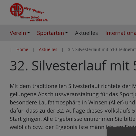
Z
u
m
I
Verein
Sportarten
Aktuelles
Internationa
n
h
Home
Aktuelles
32. Silvesterlauf mit 510 Teilneh
a
32. Silvesterlauf mi
l
t
e
s
Mit dem traditionellen Silvesterlauf richtete der 
p
gelungene Abschlussveranstaltung für das Sportj
r
besondere Laufatmosphäre in Winsen (Aller) und
i
dafür, dass zu der 32. Auflage dieses Volkslaufs
n
Start gingen. Alle Ergebnisse entnehmen Sie bitte
g
weiblich bzw. der Ergebnisliste männlich am Ende
e