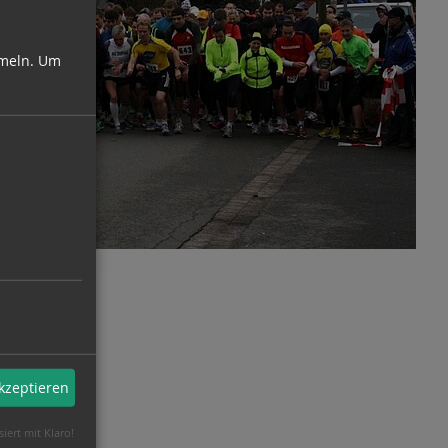
meln.
Um
akzeptieren
siert mit Klaro!