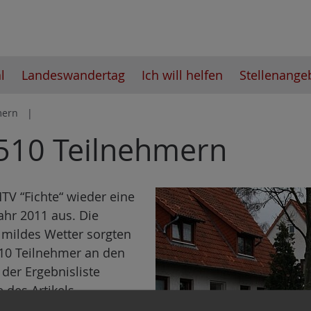
l
Landeswandertag
Ich will helfen
Stellenange
mern
t 510 Teilnehmern
MTV “Fichte“ wieder eine
ahr 2011 aus. Die
 mildes Wetter sorgten
 510 Teilnehmer an den
 der Ergebnisliste
 des Artikels.