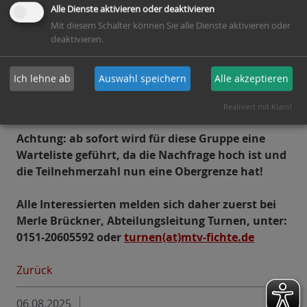
Grundschule Winsen (Aller) anbieten. Weitere Infos
Alle Dienste aktivieren oder deaktivieren
dazu werden folgen.
Mit diesem Schalter können Sie alle Dienste aktivieren oder
deaktivieren.
Die Gruppe
„Gerätturnen – Bewegung &
Grundlagen für Grundschulkinder" am
Ich lehne ab
Auswahl speichern
Alle akzeptieren
Donnerstag von
18.00 – 19.00 Uhr
leitet nun unsere
Übungsleiterin Kirsten Gerlach-Cohrs.
Realisiert mit Klaro!
Achtung: ab sofort wird für diese Gruppe eine
Warteliste geführt, da die Nachfrage hoch ist und
die Teilnehmerzahl nun eine Obergrenze hat!
Alle Interessierten melden sich daher zuerst bei
Merle Brückner, Abteilungsleitung Turnen, unter:
0151-20605592 oder
turnen(at)mtv-fichte.de
Zurück
06.08.2025