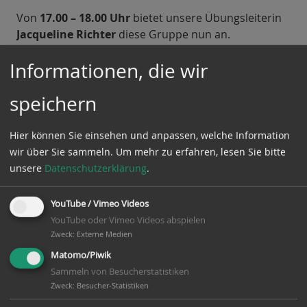
Von
17.00 – 18.00 Uhr
bietet unsere Übungsleiterin
Jacqueline Richter
diese Gruppe nun an.
Informationen, die wir
Bitte beachtet, dass diese Gruppe wirklich nur für
Kinder im Alter
speichern
von 3 bis 6 Jahre ist!
Für ältere Kinder gibt es andere Gruppen.
Hier können Sie einsehen und anpassen, welche Information
wir über Sie sammeln.
Um mehr zu erfahren, lesen Sie bitte
Das
Eltern-Kind-Turnen
bleibt am
Montag von
16.00
unsere
Datenschutzerklärung
.
– 17.00 Uhr
bestehen. Hier hat zukünftig unser
Übungsleiter
Nico Bach
den Hut auf. Unterstützt
YouTube / Vimeo Videos
wird er von
Jessica Schieler
.
YouTube oder Vimeo Videos abspielen
Zweck
:
Externe Medien
Unsere Übungsleiterin
Claudia Wulff
wird
ab
Matomo/Piwik
04.September immer donnerstags
von
16.00 –
Sammeln von Besucherstatistiken
17.30/18.00 Uhr Leichtathletik für
Zweck
:
Besucher-Statistiken
Grundschulkinder
auf dem Außengelände der