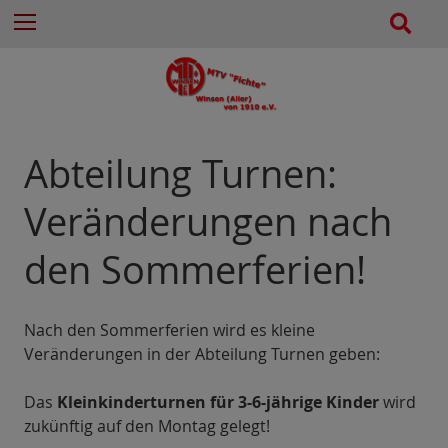
e
Z
S
Menu
n
u
u
n
m
c
a
I
h
c
n
e
h
h
:
a
Abteilung Turnen:
l
t
Veränderungen nach
e
s
den Sommerferien!
p
r
i
Nach den Sommerferien wird es kleine
n
Veränderungen in der Abteilung Turnen geben:
g
e
Das
Kleinkinderturnen für 3-6-jährige Kinder
wird
n
zukünftig auf den Montag gelegt!