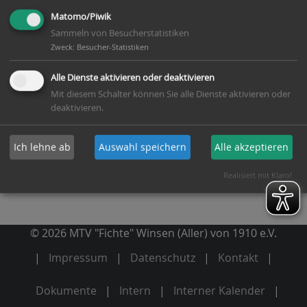
Matomo/Piwik
Sammeln von Besucherstatistiken
Zweck
:
Besucher-Statistiken
Alle Dienste aktivieren oder deaktivieren
Mit diesem Schalter können Sie alle Dienste aktivieren oder
deaktivieren.
Ich lehne ab
Auswahl speichern
Alle akzeptieren
Realisiert mit Klaro!
© 2026 MTV "Fichte" Winsen (Aller) von 1910 e.V.
Impressum
Datenschutz
Kontakt
Dokumente
Intern
Interner Kalender