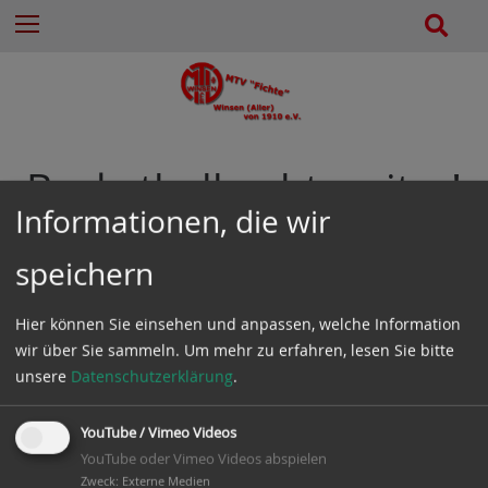
e
Z
S
Menu
n
u
u
n
m
c
a
I
h
c
n
e
h
h
:
a
Basketball geht weiter!
l
Informationen, die wir
t
e
Zurück
speichern
s
p
27.11.2015
Allgemeines
Hier können Sie einsehen und anpassen, welche Information
r
Erstellt von
Felix Hemme
wir über Sie sammeln.
Um mehr zu erfahren, lesen Sie bitte
i
unsere
Datenschutzerklärung
.
n
g
e
YouTube / Vimeo Videos
n
YouTube oder Vimeo Videos abspielen
Zweck
:
Externe Medien