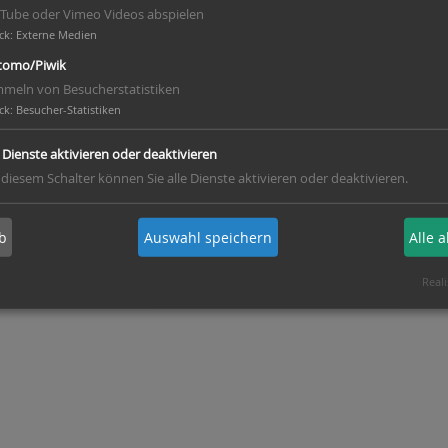
Tube oder Vimeo Videos abspielen
ck
:
Externe Medien
omo/Piwik
meln von Besucherstatistiken
ck
:
Besucher-Statistiken
e Dienste aktivieren oder deaktivieren
 diesem Schalter können Sie alle Dienste aktivieren oder deaktivieren.
b
Auswahl speichern
Alle 
lt von
Felix Hemme
Reali