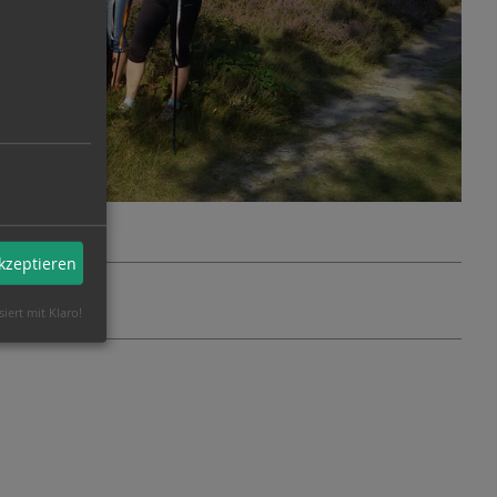
akzeptieren
siert mit Klaro!