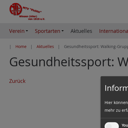
Z
u
m
I
Verein
Sportarten
Aktuelles
Internationa
n
h
Home
Aktuelles
Gesundheitssport: Walking-Grup
a
Gesundheitssport: 
l
t
e
s
Zurück
Inform
p
r
Hier können
i
mehr zu erf
n
g
You
e