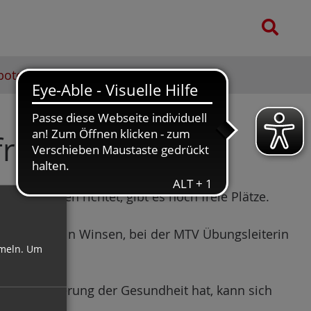
e
S
n
u
n
c
a
bote
Dokumente
Galerie
h
c
e
h
:
reie Plätze
 an Frauen richtet, gibt es noch freie Plätze.
Straße 21a in Winsen, bei der MTV Übungsleiterin
meln.
Um
g zur Steigerung der Gesundheit hat, kann sich