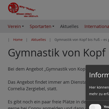
Z
u
m
I
Verein
Sportarten
Aktuelles
Internationa
n
h
Home
Aktuelles
Gymnastik von Kopf bis Fuß – es g
a
Gymnastik von Kopf b
l
t
e
s
Bei dem Angebot „Gymnastik von Kopf bis Fuß“ aus 
Inform
p
r
Das Angebot findet immer am Dienstag von 10:00 
Hier können
i
Cornelia Zergiebel, statt.
mehr zu erf
n
g
Es gibt noch ein paar freie Plätze in der Gruppe
You
e
gerne bei Conny anmelden und dann einfach vo