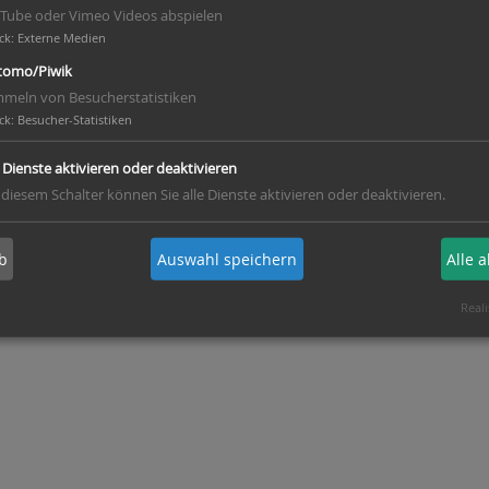
Tube oder Vimeo Videos abspielen
ck
:
Externe Medien
hbar und freut sich auf euch!
omo/Piwik
meln von Besucherstatistiken
ck
:
Besucher-Statistiken
e Dienste aktivieren oder deaktivieren
onrad
 diesem Schalter können Sie alle Dienste aktivieren oder deaktivieren.
b
Auswahl speichern
Alle 
Reali