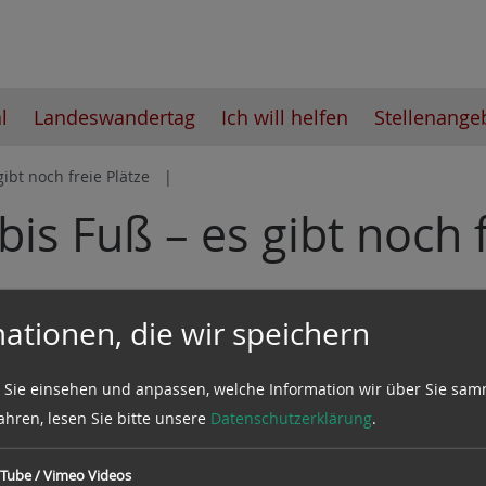
l
Landeswandertag
Ich will helfen
Stellenange
ibt noch freie Plätze
is Fuß – es gibt noch f
der Abteilung Gesundheitssport, welches sich speziell
ationen, die wir speichern
bis 11:00 im MTV „Fichte“ Übungsraum in der Celler 
 Sie einsehen und anpassen, welche Information wir über Sie sam
ahren, lesen Sie bitte unsere
Datenschutzerklärung
.
, wer also Lust auf ein bisschen gymnastische Bewegun
Tube / Vimeo Videos
rbeikommen.