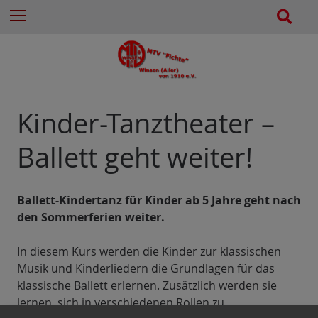
e
Z
S
Menu
n
u
u
n
m
c
a
I
h
c
n
e
h
h
:
a
Kinder-Tanztheater –
l
t
Ballett geht weiter!
e
s
p
Ballett-Kindertanz für Kinder ab 5 Jahre geht nach
r
den Sommerferien weiter.
i
n
In diesem Kurs werden die Kinder zur klassischen
g
Musik und Kinderliedern die Grundlagen für das
e
klassische Ballett erlernen. Zusätzlich werden sie
n
lernen, sich in verschiedenen Rollen zu