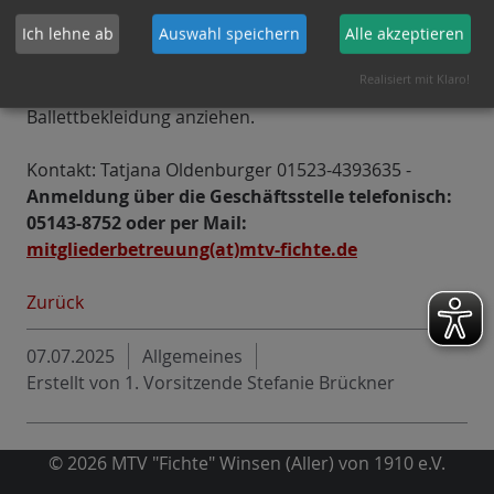
Für Nicht-Vereinsmitglieder: Kursgebühr: 75,00 €
Ich lehne ab
Auswahl speichern
Alle akzeptieren
Die Kinder mögen bitte Leggings, T-Shirt, Socken
Realisiert mit Klaro!
oder Ballettschläppchen oder wenn vorhanden
Ballettbekleidung anziehen.
Kontakt: Tatjana Oldenburger 01523-4393635 -
Anmeldung über die Geschäftsstelle telefonisch:
05143-8752 oder per Mail:
mitgliederbetreuung(at)mtv-fichte.de
Zurück
07.07.2025
Allgemeines
Erstellt von
1. Vorsitzende Stefanie Brückner
© 2026 MTV "Fichte" Winsen (Aller) von 1910 e.V.