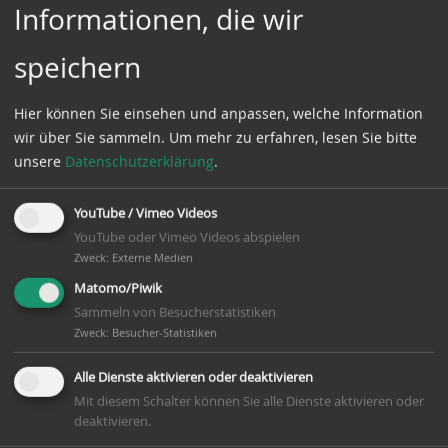
präsentieren.
Informationen, die wir
Gruppe 1: Anfänger
speichern
Dienstag, den 19.08.2025 von 16.30 – 17.30 Uhr
für Kinder ab 5 Jahre
Hier können Sie einsehen und anpassen, welche Information
wir über Sie sammeln.
Um mehr zu erfahren, lesen Sie bitte
Gruppe 2: Ballettkenner/Fortgeschrittene
unsere
Datenschutzerklärung
.
Dienstag, den 19.08.2025 von 17.45 – 18.45 Uhr
für Kinder ab 10 Jahre
YouTube / Vimeo Videos
YouTube oder Vimeo Videos abspielen
Wo: Sporthalle der OBS Winsen, Meißendorfer
Zweck
:
Externe Medien
Kirchweg
Matomo/Piwik
Übungsleiterin: Tatjana Oldenburger
Sammeln von Besucherstatistiken
Zweck
:
Besucher-Statistiken
Kostenlos für Vereinsmitglieder!
Alle Dienste aktivieren oder deaktivieren
Mit diesem Schalter können Sie alle Dienste aktivieren oder
15 Termine (19.8. – 09.12.2025, Pause in den
deaktivieren.
Herbstferien)