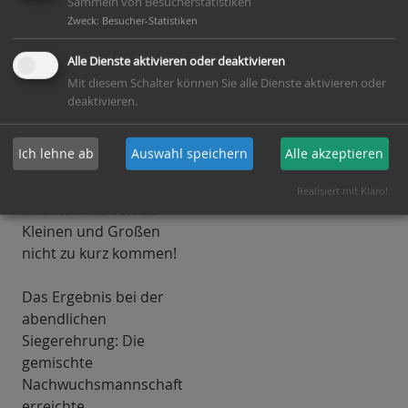
Sammeln von Besucherstatistiken
bedeutet, dass sie in
Zweck
:
Besucher-Statistiken
der Turnhalle für eine
lautstarke
Alle Dienste aktivieren oder deaktivieren
Unterstützung unserer
Mit diesem Schalter können Sie alle Dienste aktivieren oder
Aktiven sorgten. Der
deaktivieren.
kulinarische
Höhepunkt des Tages
Ich lehne ab
Auswahl speichern
Alle akzeptieren
(Kartoffelsuppe à la
Harald) ließ auch die
Realisiert mit Klaro!
Gaumenfreuden der
Kleinen und Großen
nicht zu kurz kommen!
Das Ergebnis bei der
abendlichen
Siegerehrung: Die
gemischte
Nachwuchsmannschaft
erreichte