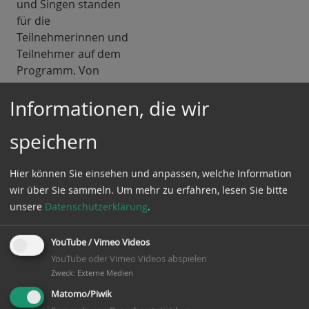
und Singen standen
für die
Teilnehmerinnen und
Teilnehmer auf dem
Programm. Von
morgens um 9.00 bis
abends um 17.00 Uhr
Informationen, die wir
hatten alle
Mannschaften volles
speichern
Programm, ebenfalls
wieder in ganz
Hier können Sie einsehen und anpassen, welche Information
Braunschweig.
wir über Sie sammeln.
Um mehr zu erfahren, lesen Sie bitte
Diejenigen, die zu
unsere
Datenschutzerklärung
.
keiner der drei
Gruppen gehörten
YouTube / Vimeo Videos
übernahmen dabei
YouTube oder Vimeo Videos abspielen
den wichtigen Teil der
Zweck
:
Externe Medien
"mentalen
Matomo/Piwik
Unterstützung", was