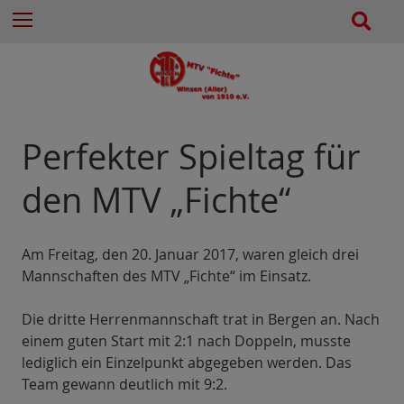
e
Z
S
Menu
n
u
u
n
m
c
a
I
h
c
n
e
h
h
:
a
Perfekter Spieltag für
l
t
den MTV „Fichte“
e
s
p
Am Freitag, den 20. Januar 2017, waren gleich drei
r
Mannschaften des MTV „Fichte“ im Einsatz.
i
n
Die dritte Herrenmannschaft trat in Bergen an. Nach
g
einem guten Start mit 2:1 nach Doppeln, musste
e
lediglich ein Einzelpunkt abgegeben werden. Das
n
Team gewann deutlich mit 9:2.