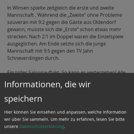
In Winsen spielte zeitgleich die erste und zweite
Mannschaft . Während die „Zweite“ ohne Probleme
souverän mit 9:2 gegen die Gäste aus Oldendorf
gewann, musste sich die „Erste“ schon etwas mehr
strecken: Nach 2:1 im Doppel waren die Einzelspiele
ausgeglichen. Am Ende setzte sich die junge
Mannschaft mit 9:5 gegen den TV Jahn
Schneverdingen durch.
Ein toller Saisonauftakt. So kann es weitergehen! Alle
Tischtennis-Ergebnisse der letzten Woche im
Informationen, die wir
Überblick:
speichern
17. Januar 2017
KK 2H
Hier können Sie einsehen und anpassen, welche Information
wir über Sie sammeln.
Um mehr zu erfahren, lesen Sie bitte
unsere
Datenschutzerklärung
.
TuS Eicklingen IV - MTV „Fichte“ III
1:9