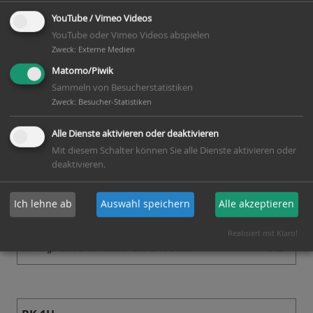
YouTube / Vimeo Videos
YouTube oder Vimeo Videos abspielen
Zweck
:
Externe Medien
KK 6H
Matomo/Piwik
Sammeln von Besucherstatistiken
Zweck
:
Besucher-Statistiken
MTV „Fichte“V - SC Wietzenbruch III
7:5
Alle Dienste aktivieren oder deaktivieren
Mit diesem Schalter können Sie alle Dienste aktivieren oder
deaktivieren.
20. Januar 2017
BK 2H
Ich lehne ab
Auswahl speichern
Alle akzeptieren
Realisiert mit Klaro!
MTV „Fichte“ II - MTV Oldendorf II
9:2