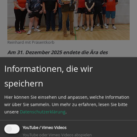
Reinhard mit Präsentkorb
Am 31. Dezember 2025 endete die Ära des
Kassenwart der Tischtennisabteilung.
Informationen, die wir
Zum letzten Jahreswechsel übermittelte Reinhard
speichern
Oesterlein wie jedes Jahr die Jahresabrechnung der
Tischtenniskasse an die Kassenwartin im MTV
„Fichte“ Winsen (Aller).
Hier können Sie einsehen und anpassen, welche Information
wir über Sie sammeln.
Um mehr zu erfahren, lesen Sie bitte
Anders als in der Vergangenheit war das die letzte
unsere
Datenschutzerklärung
.
ehrenamtliche Aktion als Tischtenns-Kassenwart.
Reinhard zog sich
nach mehr als 36 Jahre
aus dem
YouTube / Vimeo Videos
Ehrenamt zurück. Eine Nachfolge ist nicht
YouTube oder Vimeo Videos abspielen