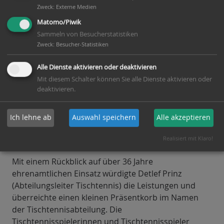
vorgesehen, so dass ab sofort alle Geschäfte über
Zweck
:
Externe Medien
die Kasse des MTV „Fichte“ abgewickelt werden.
Matomo/Piwik
Sammeln von Besucherstatistiken
Kurze Zeit nach seinem Vereinsbeitritt übernahm
Zweck
:
Besucher-Statistiken
Reinhard das Ehrenamt des Tischtennis-
Kassenwarts im Jahr 1989. Mit den Überweisungen
Alle Dienste aktivieren oder deaktivieren
für den Mannschaftsspielbetrieb oder für beschaffte
Mit diesem Schalter können Sie alle Dienste aktivieren oder
Spielgeräte (Tischtennisnetze, Bälle, Zähl- und
deaktivieren.
Anzeigetafeln, Handtuchboxen, Tische u. v. a. m.)
sowie Seminarkosten für Trainer und WO-Coaches
Ich lehne ab
Auswahl speichern
Alle akzeptieren
entlastete er die/den hauptamtliche/n Kassenwart/in
des MTV „Fichte“.
Realisiert mit Klaro!
Mit einem Rückblick auf über 36 Jahre
ehrenamtlichen Einsatz würdigte Detlef Prinz
(Abteilungsleiter Tischtennis) die Leistungen und
überreichte einen kleinen Präsentkorb im Namen
der Tischtennisabteilung. Die
Tischtennisspielerinnen und Tischtennisspieler