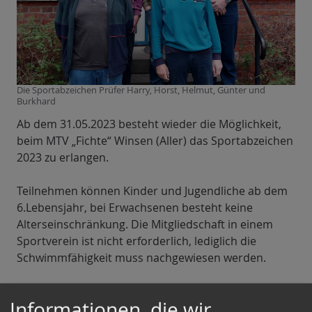
Die Sportabzeichen Prüfer Harry, Horst, Helmut, Günter und
Burkhard
Ab dem 31.05.2023 besteht wieder die Möglichkeit,
beim MTV „Fichte“ Winsen (Aller) das Sportabzeichen
2023 zu erlangen.
Teilnehmen können Kinder und Jugendliche ab dem
6.Lebensjahr, bei Erwachsenen besteht keine
Alterseinschränkung. Die Mitgliedschaft in einem
Sportverein ist nicht erforderlich, lediglich die
Schwimmfähigkeit muss nachgewiesen werden.
Das Training und die Abnahme finden vom
Informationen, die wir
31.05.2023 bis zum 27.09.2023 jeweils am Mittwoch