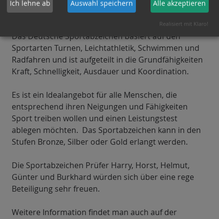
Sportabzeichen präsentiert sich dann auf der
Ich lehne ab
Auswahl speichern
Alle akzeptieren
Sportanlage hinter der Oberschule.
Realisiert mit Klaro!
Das Deutsche Sportabzeichen basiert auf den
Sportarten Turnen, Leichtathletik, Schwimmen und
Radfahren und ist aufgeteilt in die Grundfähigkeiten
Kraft, Schnelligkeit, Ausdauer und Koordination.
Es ist ein Idealangebot für alle Menschen, die
entsprechend ihren Neigungen und Fähigkeiten
Sport treiben wollen und einen Leistungstest
ablegen möchten. Das Sportabzeichen kann in den
Stufen Bronze, Silber oder Gold erlangt werden.
Die Sportabzeichen Prüfer Harry, Horst, Helmut,
Günter und Burkhard würden sich über eine rege
Beteiligung sehr freuen.
Weitere Information findet man auch auf der