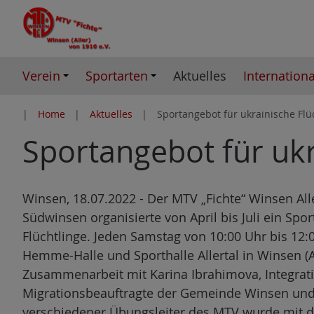
Z
u
m
I
Verein
Sportarten
Aktuelles
Internationa
n
h
Home
Aktuelles
Sportangebot für ukrainische Flü
a
Sportangebot für ukr
l
t
e
s
Winsen, 18.07.2022 - Der MTV „Fichte“ Winsen All
p
Südwinsen organisierte von April bis Juli ein Spo
r
Flüchtlinge. Jeden Samstag von 10:00 Uhr bis 12:0
i
Hemme-Halle und Sporthalle Allertal in Winsen (Al
n
Zusammenarbeit mit Karina Ibrahimova, Integrat
g
Migrationsbeauftragte der Gemeinde Winsen und m
e
verschiedener Übungsleiter des MTV wurde mit 