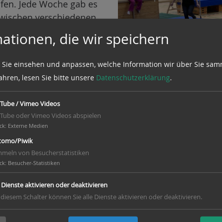
lfen. Jede Woche gab es
 zwischen verschiedenen
eyball, Basketball,
ationen, die wir speichern
den Kindern und
nd ein paar Stunden
 Sie einsehen und anpassen, welche Information wir über Sie sam
ahren, lesen Sie bitte unsere
Datenschutzerklärung
.
Tube / Vimeo Videos
Tube oder Vimeo Videos abspielen
ck
:
Externe Medien
omo/Piwik
meln von Besucherstatistiken
ck
:
Besucher-Statistiken
e Dienste aktivieren oder deaktivieren
 diesem Schalter können Sie alle Dienste aktivieren oder deaktivieren.