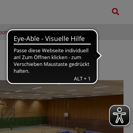
e
S
n
u
n
c
a
bote
Dokumente
Galerie
h
c
e
h
: