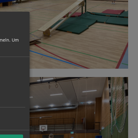
meln.
Um