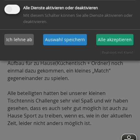
bewegen Winsen auch in Corona Zeiten“ hat Frau
Alle Dienste aktivieren oder deaktivieren
Gajek zusammen mit Detlef Prinz unseren
Mit diesem Schalter können Sie alle Dienste aktivieren oder
Trainingsplan für zu Hause einmal komplett
deaktivieren.
ausprobiert.
Ich lehne ab
Auswahl speichern
Alle akzeptieren
Es wurden Übungen zur Ballkontrolle,
Geschicklichkeit, Kraft und Balance durchgeführt
Realisiert mit Klaro!
und die beiden sind auch mit einem einfachen
Aufbau für zu Hause(Küchentisch + Ordner) noch
einmal dazu gekommen, ein kleines „Match“
gegeneinander zu spielen.
Alle beteiligten hatten bei unserer kleinen
Tischtennis Challenge sehr viel Spaß und wir haben
gesehen, dass es auch sehr gut möglich ist auch zu
Hause Sport zu treiben, wenn es, wie in der aktuellen
Zeit, leider nicht anders möglich ist.