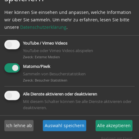
18. Oktober 2017
Hier können Sie einsehen und anpassen, welche Information
NKC
wir über Sie sammeln.
Um mehr zu erfahren, lesen Sie bitte
unsere
Datenschutzerklärung
.
MTV „Fichte“ (ms) - TuS Bröckel (ms)
8:2
YouTube / Vimeo Videos
YouTube oder Vimeo Videos abspielen
Zweck
:
Externe Medien
Matomo/Piwik
KK6H
Sammeln von Besucherstatistiken
Zweck
:
Besucher-Statistiken
TSV Wietze II - MTV„Fichte“ V
7:3
Alle Dienste aktivieren oder deaktivieren
Mit diesem Schalter können Sie alle Dienste aktivieren oder
deaktivieren.
20. Oktober 2017
Ich lehne ab
Auswahl speichern
Alle akzeptieren
BKH
Realisiert mit Klaro!