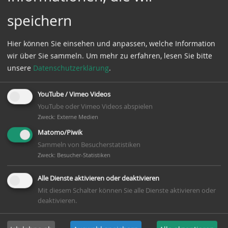
speichern
Hier können Sie einsehen und anpassen, welche Information
wir über Sie sammeln.
Um mehr zu erfahren, lesen Sie bitte
unsere
Datenschutzerklärung
.
Flyer TT-Vereinsmeisterschaften Nachwuchs
YouTube / Vimeo Videos
Die Tischtennisabteilung im MTV „Fichte“ Winsen
YouTube oder Vimeo Videos abspielen
(Aller) sucht aus den Reihen des Nachwuchses die
Zweck
:
Externe Medien
Vereinsmeisterin / den Vereinsmeister im Jahr
Matomo/Piwik
2023.
Sammeln von Besucherstatistiken
Zweck
:
Besucher-Statistiken
Die Tischtennis-Vereinsmeisterschaften erfreuen
sich seit seiner erstmaligen Durchführung im Jahre
Alle Dienste aktivieren oder deaktivieren
1975 außerordentlicher Beliebtheit. Bei diesem für
Mit diesem Schalter können Sie alle Dienste aktivieren oder
die Nachwuchsspielerinnen und Nachwuchsspieler
deaktivieren.
durchgeführten Turnier können die Mädchen und
Jungs zeigen, wie erfolgreich sie mit dem Plastikball