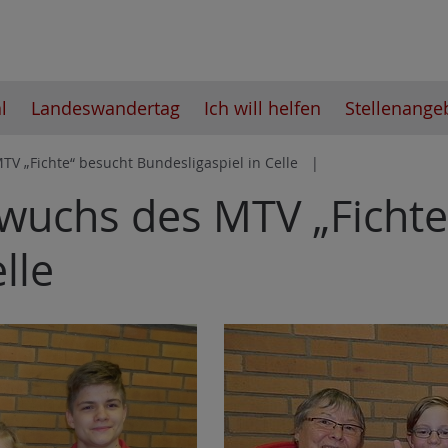
l
Landeswandertag
Ich will helfen
Stellenange
V „Fichte“ besucht Bundesligaspiel in Celle
hwuchs des MTV „Fichte
lle