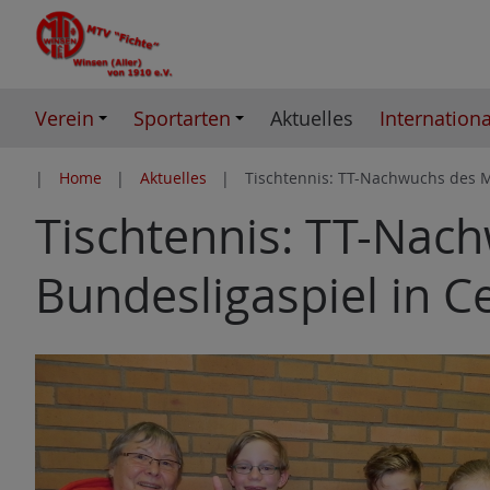
Z
u
m
I
Verein
Sportarten
Aktuelles
Internationa
n
h
Home
Aktuelles
Tischtennis: TT-Nachwuchs des MT
a
Tischtennis: TT-Nac
l
t
Bundesligaspiel in Ce
e
s
p
r
i
n
g
e