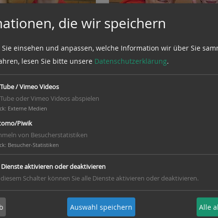
ationen, die wir speichern
 Sie einsehen und anpassen, welche Information wir über Sie sam
ahren, lesen Sie bitte unsere
Datenschutzerklärung
.
Tube / Vimeo Videos
Tube oder Vimeo Videos abspielen
ck
:
Externe Medien
che, Sina Rybakowski und Leon
omo/Piwik
meln von Besucherstatistiken
ck
:
Besucher-Statistiken
gene Spiel abschauen
ritz, Marlon und Julian
e Dienste aktivieren oder deaktivieren
en Bundesliga des TuS
 diesem Schalter können Sie alle Dienste aktivieren oder deaktivieren.
ll.
b
Auswahl speichern
Alle 