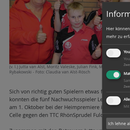
n
Inform
Hier können
mehr zu erf
You
You
Zwe
(v. l.) Jutta van Alst, Moritz Valeske, Julian Fink, Marlon Nits
Rybakowski - Foto: Claudia van Alst-Rösch
Mat
Sam
Zwe
Sich von richtig guten Spielern etwas für das ei
konnten die fünf Nachwuchsspieler Leon, Sina, Mo
All
am 1. Oktober bei der Heimpremiere in der dritt
Mit
Celle gegen den TTC RhönSprudel Fulda-Marberze
Ich lehne a