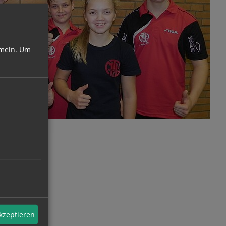
meln.
Um
akzeptieren