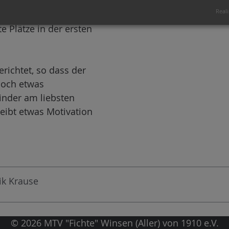
h und Jan-Henric
Reali
t. Eine frühzeitige
 Plätze in der ersten
richtet, so dass der
doch etwas
inder am liebsten
leibt etwas Motivation
ik Krause
© 2026 MTV "Fichte" Winsen (Aller) von 1910 e.V.