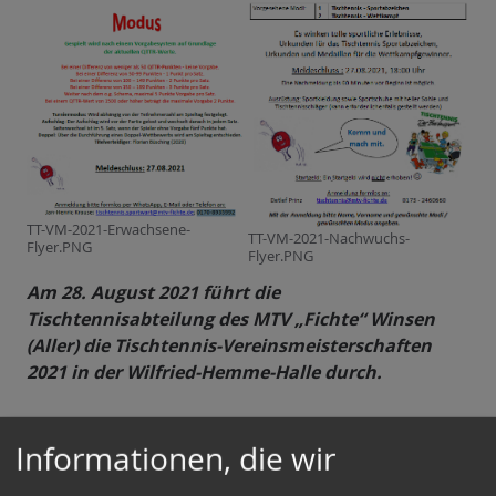
TT-VM-2021-Erwachsene-
TT-VM-2021-Nachwuchs-
Flyer.PNG
Flyer.PNG
Am 28. August 2021 führt die
Tischtennisabteilung des MTV „Fichte“ Winsen
(Aller) die Tischtennis-Vereinsmeisterschaften
2021 in der Wilfried-Hemme-Halle durch.
Wie im Vorjahr konnten die Tischtennis-
Informationen, die wir
Vereinsmeisterschaften wegen der CORONA-
Beschränkungen (leider) nicht unmittelbar nach