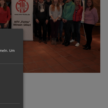
meln.
Um