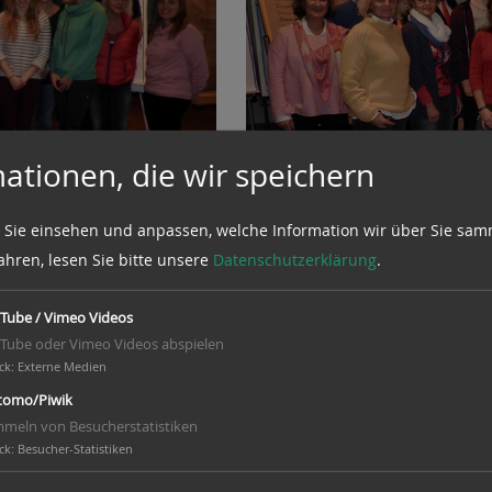
ationen, die wir speichern
 Sie einsehen und anpassen, welche Information wir über Sie sam
ahren, lesen Sie bitte unsere
Datenschutzerklärung
.
Tube / Vimeo Videos
Foto: Pressewart Felix Hemme
Tube oder Vimeo Videos abspielen
n
Zukunftsworkshop mit
ck
:
Externe Medien
Teilnehmer aus unseren
omo/Piwik
r offenen Einladung
meln von Besucherstatistiken
ck
:
Besucher-Statistiken