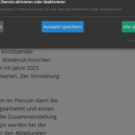
 Stefanie Brückner und
e Dienste aktivieren oder deaktivieren
 diesem Schalter können Sie alle Dienste aktivieren oder deaktivieren.
gruppen diskutiert, was
sse später in einem
b
Auswahl speichern
Alle 
Reali
leiter Katja Koch vom
 Vorsitzender
m
Niedersächsischen
n im Jahre 2025
ukasten. Der Vorstellung
en im Plenum dann die
sgearbeitet und ersten
ch die Zusammenstellung
ops werden bei der
ar den Abteilungen