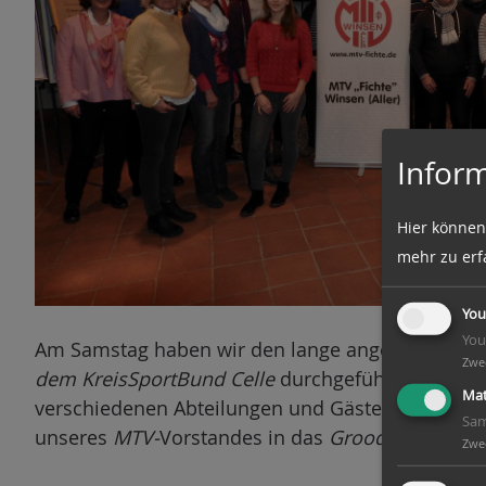
n
Inform
Hier können
mehr zu erf
You
You
Am Samstag haben wir den lange angekündigte
Zwe
dem KreisSportBund Celle
durchgeführt. Gut 20 
Mat
verschiedenen Abteilungen und Gäste folgten de
Sam
unseres
MTV-
Vorstandes in das
Groode Hus.
Zwe