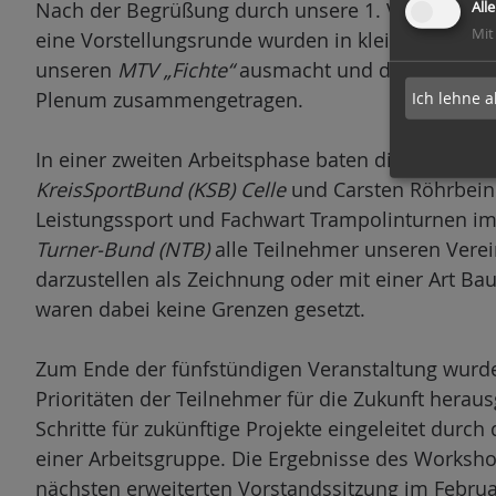
Nach der Begrüßung durch unsere 1. Vorsitzende
All
Mit
eine Vorstellungsrunde wurden in kleinen Arbeits
unseren
MTV „Fichte“
ausmacht und diese Ergebni
Plenum zusammengetragen.
Ich lehne a
In einer zweiten Arbeitsphase baten die Lehrgans
KreisSportBund (KSB) Celle
und Carsten Röhrbein
Leistungssport und Fachwart Trampolinturnen i
Turner-Bund (NTB)
alle Teilnehmer unseren Verei
darzustellen als Zeichnung oder mit einer Art Ba
waren dabei keine Grenzen gesetzt.
Zum Ende der fünfstündigen Veranstaltung wurd
Prioritäten der Teilnehmer für die Zukunft herau
Schritte für zukünftige Projekte eingeleitet dur
einer Arbeitsgruppe. Die Ergebnisse des Worksh
nächsten erweiterten Vorstandssitzung im Febru