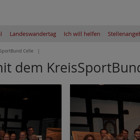
l
Landeswandertag
Ich will helfen
Stellenange
SportBund Celle
it dem KreisSportBund