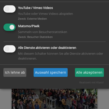
YouTube / Vimeo Videos
YouTube oder Vimeo Videos abspielen
Zweck
:
Externe Medien
Matomo/Piwik
Sammeln von Besucherstatistiken
Zweck
:
Besucher-Statistiken
Alle Dienste aktivieren oder deaktivieren
Mit diesem Schalter können Sie alle Dienste aktivieren oder
INTERNATIONALES DEUTSCHES TURNFEST
deaktivieren.
Ich lehne ab
Auswahl speichern
Alle akzeptieren
Realisiert mit Klaro!